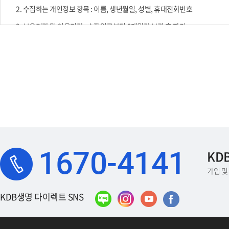
호,
2. 수집하는 개인정보 항목 : 이름, 생년월일, 성별, 휴대전화번호
상
3. 보유기간 및 이용기간 : 수집일로부터 6개월간 보관 후 파기
담
유
고객님께서는 상기 동의를 거부할 수 있습니다. 다만, 이에 동의하지 않을
형,
제
목,
문
의
내
용
에
1670-4141
KD
대
한
가입 및 
정
보
KDB생명 다이렉트 SNS
를
확
인