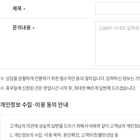
수
표
사
니
입
제목
는
항
필
다.
력
회
입
수
사
신
니
입
문의내용
항
필
방
다.
력
입
수
법,
사
니
입
이
항
다.
력
름,
입
사
생
니
항
년
다.
입
월
상담을 원활하게 진행하기 위한 필수적인 동의 절차입니다. 입력하신 정보는 가
니
일,
휴무일에 신청된 건은 영업시간 시작 후, 최대한 빠르게 답변해 드리겠습니다.
다.
성
별,
개인정보 수집·이용 동의 안내
휴
대
전
고객님의 의견에 성실히 답변을 드리기 위해서 아래와 같이 고객님의 개인정보
화
1. 개인정보의 수집·이용 목적 : 본인확인, 고객의견/불만상담 등
번