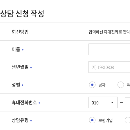
상담 신청 작성
상
회신방법
입력하신 휴대전화로 연락
담
신
청
이름
필
작
수
성
입
생년월일
입
필
력
력
수
사
양
입
성별
남자
항
필
식
력
입
수
(표)
사
니
입
휴대전화번호
입
항
필
-
다.
력
니
입
수
사
다.
니
입
상담유형
보험가입
항
필
이
다.
력
입