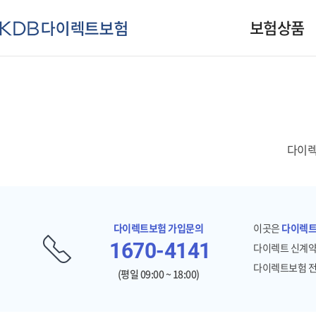
주
보험상품
요
KDB
메
다
뉴
이
렉
트
보
험
다이렉
다이렉트보험 가입문의
이곳은
다이렉트
1670-4141
다이렉트 신계약
다이렉트보험 전
(평일 09:00 ~ 18:00)