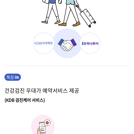
KDB
다
이
렉
트
-
하
나
투
특징
06
어
건강검진 우대가 예약서비스 제공
(KDB 검진케어 서비스)