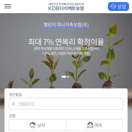
상담
KDB
챌린지 미니저축보험(무)
다
최대 7% 연복리 확정이율
(계약 후 6개월 이하까지 3.5%, 6개월 초과시점부터
이
7.0%, 세전, 사업비 차감 후 이율 적립)
렉
트
생년월일
보
성별
남자
여자