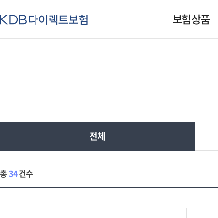
주
보험상품
요
KDB
메
다
뉴
이
렉
트
보
험
전체
공
지
총
34
건수
사
항
-
전